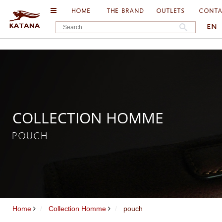
HOME
THE BRAND
OUTLETS
CONT
EN
COLLECTION HOMME
POUCH
Home
Collection Homme
pouch